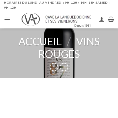
Skip
HORAIRES DU LUNDI AU VENDREDI : 9H-12H / 14H-18H SAMEDI :
9H-12H
to
content
ACCUEIL
/
VINS
ROUGES