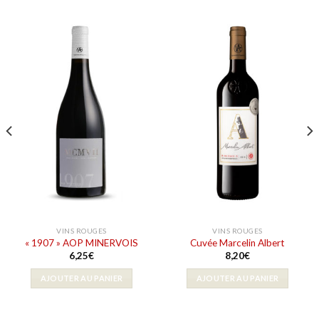
VINS ROUGES
VINS ROUGES
« 1907 » AOP MINERVOIS
Cuvée Marcelin Albert
6,25
€
8,20
€
AJOUTER AU PANIER
AJOUTER AU PANIER