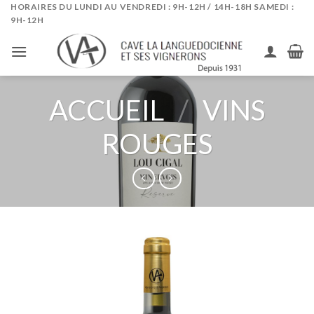
Skip
HORAIRES DU LUNDI AU VENDREDI : 9H-12H / 14H-18H SAMEDI :
9H-12H
to
content
ACCUEIL
/
VINS
ROUGES